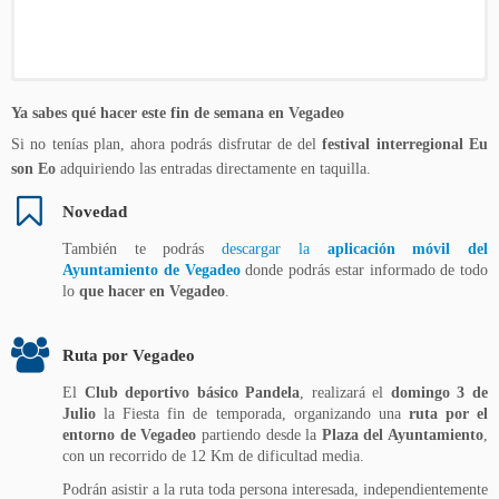
Mercado Rural
Carrera popular y caminata
La Huerta Familiar
Ya sabes qué hacer este fin de semana en Vegadeo
Sábado 2J 11:00 hrs. Domingo 3J 11:00 hrs.
Sábado 2J 11:00 hrs. Camino Norte 9km/5Km
Sábado 2J 16:00 hrs.
Si no tenías plan, ahora podrás disfrutar de del
festival interregional Eu
son Eo
adquiriendo las entradas directamente en taquilla.
Degustación menú Eu son Eo
Kayak y Paddle Surf
Bioconstrucción
Novedad
Sábado 2J 12:30 hrs.
Sábado 2J 13:00 hrs. Domingo 3J 12:00 hrs.
Sábado 2J 18:00 hrs.
También te podrás
descargar la
aplicación móvil del
Merienda
Hacer jabón con aceite reciclado
Ayuntamiento de Vegadeo
donde podrás estar informado de todo
lo
que hacer en Vegadeo
.
Domingo 3J 18:30 hrs.
Domingo 3J 12:00 hrs.
Foro Eu Rural
Ruta por Vegadeo
Domingo 3J 16:30 hrs. Iniciativas de éxito innovadoras en el
El
Club deportivo básico Pandela
, realizará el
domingo 3 de
medio rural
Julio
la Fiesta fin de temporada, organizando una
ruta por el
entorno de Vegadeo
partiendo desde la
Plaza del Ayuntamiento
,
con un recorrido de 12 Km de dificultad media.
Podrán asistir a la ruta toda persona interesada, independientemente