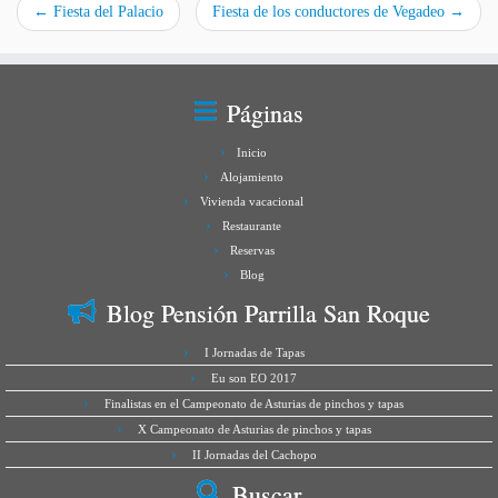
←
Fiesta del Palacio
Fiesta de los conductores de Vegadeo
→
Páginas
Inicio
Alojamiento
Vivienda vacacional
Restaurante
Reservas
Blog
Blog Pensión Parrilla San Roque
I Jornadas de Tapas
Eu son EO 2017
Finalistas en el Campeonato de Asturias de pinchos y tapas
X Campeonato de Asturias de pinchos y tapas
II Jornadas del Cachopo
Buscar